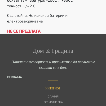
обхват температура: -200C ... +500C
точност: +/- 2 C:
Със стойка. Не изисква батерии и
електрозахранване
НЕ СЕ ПРЕДЛАГА
Дом & Градина
Нашата отговорност и привилегия е да превърнем
къщата си в дом.
РЕКЛАМА
ИНТЕРИОР
СПАЛНЯ
ВСЕКИДНЕВНА