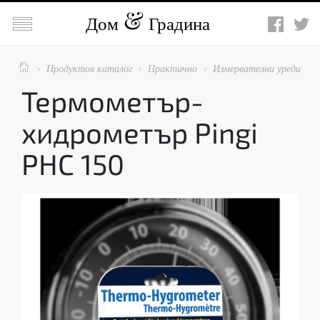

Дом
Градина

Продуктов каталог
Практично
Измервателни уреди



Термометър-
хидрометър Pingi
PHC 150