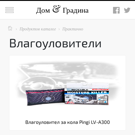

Дом
Градина

Продуктов каталог
Практично


Влагоуловители
Влагоуловител за кола Pingi LV-A300