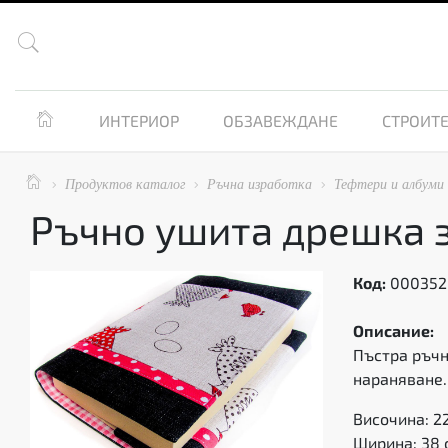


ИНТЕРИОР
ОБЗАВЕЖДАНЕ
СТРОИТЕ

Продуктов каталог
Ръчна изработка
Тефтери и албуми



Ръчно ушита дрешка з
Код:
000352
Описание:
Пъстра ръчн
нараняване.
Височина: 22
Ширина: 38 