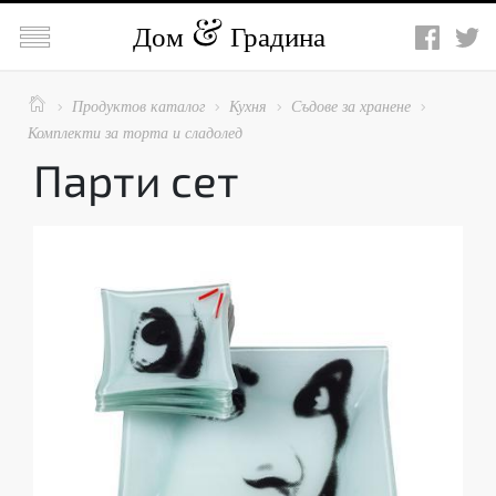

Дом
Градина

Продуктов каталог
Кухня
Съдове за хранене




Комплекти за торта и сладолед
Парти сет