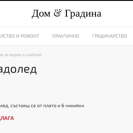
Дом
Градина
ЛСТВО И РЕМОНТ
ПРАКТИЧНО
ГРАДИНАРСТВО
и за торта и сладолед
ладолед
лед, състоящ се от плато и 6 чинийки
ДЛАГА