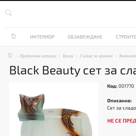


ИНТЕРИОР
ОБЗАВЕЖДАНЕ
СТРОИТЕ

Продуктов каталог
Кухня
Съдове за хранене
Комплект




Black Beauty сет за с
Код:
001770
Описание:
Сет за сладо
НЕ СЕ ПРЕ