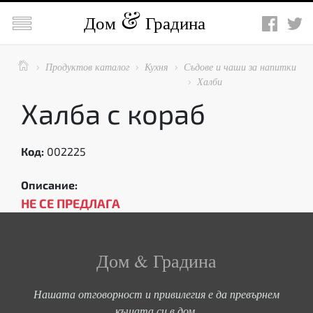

Дом
Градина

Продуктов каталог
Кухня
Съдове и чаши за напитки



Халби

Халба с кораб
Код:
002225
Описание:
НЕ СЕ ПРЕДЛАГА
Дом & Градина
Нашата отговорност и привилегия е да превърнем
къщата си в дом.