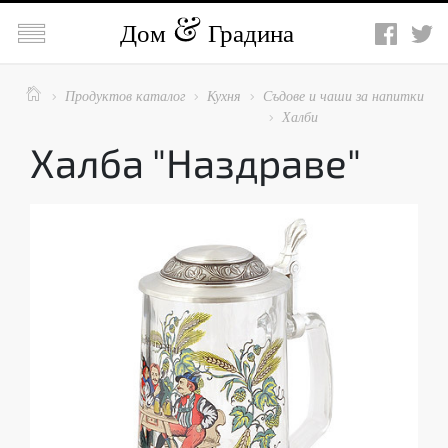

Дом
Градина

Продуктов каталог
Кухня
Съдове и чаши за напитки



Халби

Халба "Наздраве"