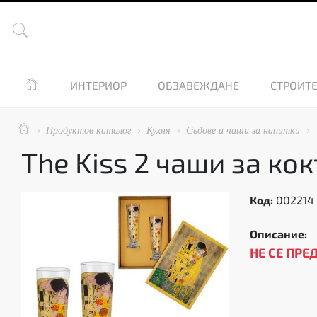


ИНТЕРИОР
ОБЗАВЕЖДАНЕ
СТРОИТЕ

Продуктов каталог
Кухня
Съдове и чаши за напитки




The Kiss 2 чаши за ко
Код:
002214
Описание:
НЕ СЕ ПРЕ