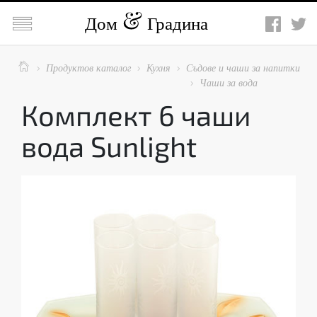

Дом
Градина

Продуктов каталог
Кухня
Съдове и чаши за напитки



Чаши за вода

Комплект 6 чаши
вода Sunlight