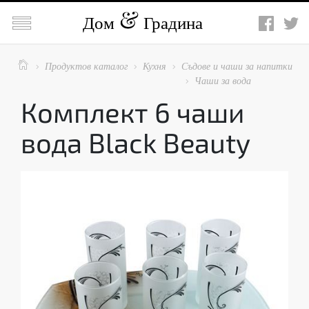

Дом
Градина

Продуктов каталог
Кухня
Съдове и чаши за напитки



Чаши за вода

Комплект 6 чаши
вода Black Beauty