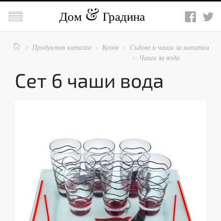

Дом
Градина

Продуктов каталог
Кухня
Съдове и чаши за напитки



Чаши за вода

Сет 6 чаши вода