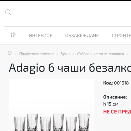


ИНТЕРИОР
ОБЗАВЕЖДАНЕ
СТРОИТЕ

Продуктов каталог
Кухня
Съдове и чаши за напитки




Adagio 6 чаши безалк
Код:
001918
Описание:
h 15 см.
НЕ СЕ ПРЕ