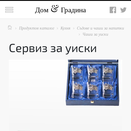

Дом
Градина

Продуктов каталог
Кухня
Съдове и чаши за напитки



Чаши за уиски

Сервиз за уиски