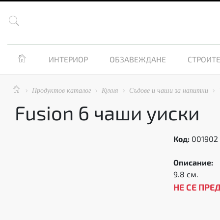


ИНТЕРИОР
ОБЗАВЕЖДАНЕ
СТРОИТЕ

Продуктов каталог
Кухня
Съдове и чаши за напитки




Fusion 6 чаши уиски
Код:
001902
Описание:
9.8 см.
НЕ СЕ ПРЕ