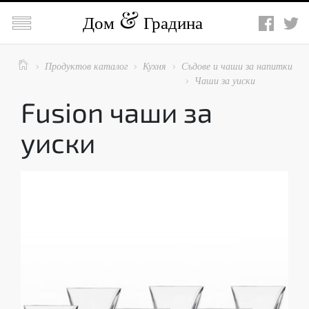

Дом
Градина

Продуктов каталог
Кухня
Съдове и чаши за напитки



Чаши за уиски

Fusion чаши за
уиски