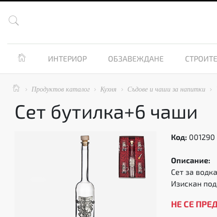


ИНТЕРИОР
ОБЗАВЕЖДАНЕ
СТРОИТЕ

Продуктов каталог
Кухня
Съдове и чаши за напитки




Сет бутилка+6 чаши
Код:
001290
Описание:
Сет за водк
Изискан под
НЕ СЕ ПРЕ