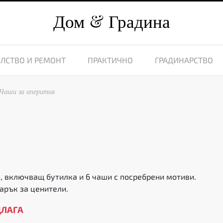
Дом
Градина
ЛСТВО И РЕМОНТ
ПРАКТИЧНО
ГРАДИНАРСТВО
Чаши за аперитив
а, включващ бутилка и 6 чаши с посребрени мотиви.
арък за ценители.
ДЛАГА