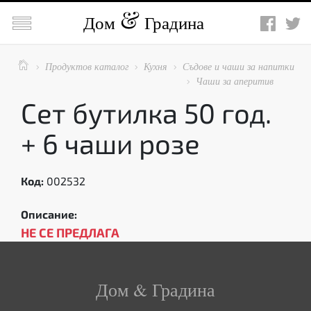

Дом
Градина

Продуктов каталог
Кухня
Съдове и чаши за напитки



Чаши за аперитив

Сет бутилка 50 год.
+ 6 чаши розе
Код:
002532
Описание:
НЕ СЕ ПРЕДЛАГА
Дом & Градина