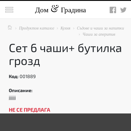

Дом
Градина

Продуктов каталог
Кухня
Съдове и чаши за напитки



Чаши за аперитив

Сет 6 чаши+ бутилка
грозд
Код:
001889
Описание:
jjjjjj
НЕ СЕ ПРЕДЛАГА