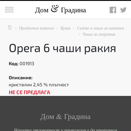

Дом
Градина

Продуктов каталог
Кухня
Съдове и чаши за напитки



Чаши за аперитив

Opera 6 чаши ракия
Код:
001913
Описание:
кристалин 2,45 % плътност
НЕ СЕ ПРЕДЛАГА
Дом & Градина
Нашата отговорност и привилегия е да превърнем