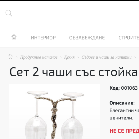


ИНТЕРИОР
ОБЗАВЕЖДАНЕ
СТРОИТЕ

Продуктов каталог
Кухня
Съдове и чаши за напитки




Сет 2 чаши със стойка
Код:
001063
Описание:
Елегантни ч
ценители.
НЕ СЕ ПРЕ