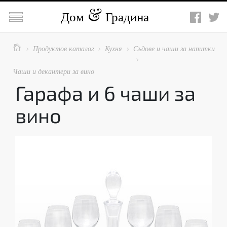

Дом
Градина

Продуктов каталог
Кухня
Съдове и чаши за напитки




Чаши и декантери за вино
Гарафа и 6 чаши за
вино