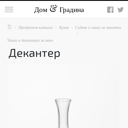

Дом
Градина

Продуктов каталог
Кухня
Съдове и чаши за напитки




Чаши и декантери за вино
Декантер