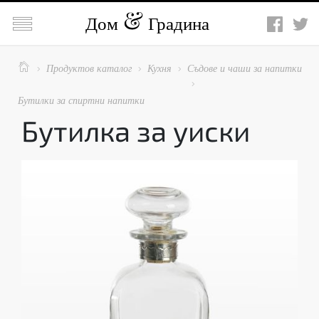

Дом
Градина

Продуктов каталог
Кухня
Съдове и чаши за напитки




Бутилки за спиртни напитки
Бутилка за уиски