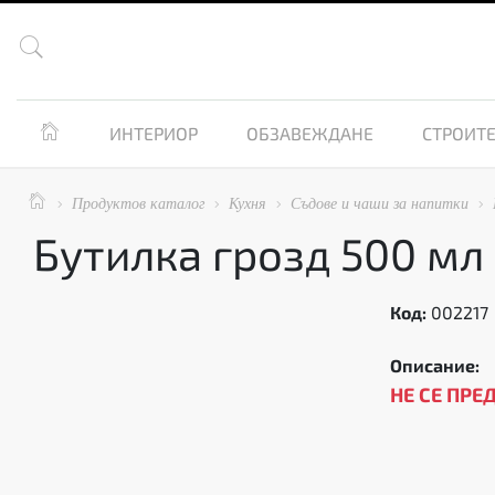


ИНТЕРИОР
ОБЗАВЕЖДАНЕ
СТРОИТЕ

Продуктов каталог
Кухня
Съдове и чаши за напитки




Бутилка грозд 500 мл
Код:
002217
Описание:
НЕ СЕ ПРЕ