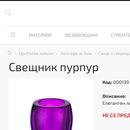


ИНТЕРИОР
ОБЗАВЕЖДАНЕ
СТРОИТЕ

Продуктов каталог
Аксесоари за дома
Свещи и свещниц



Свещник пурпур
Код:
000139
Описание:
Елегантен л
НЕ СЕ ПРЕ