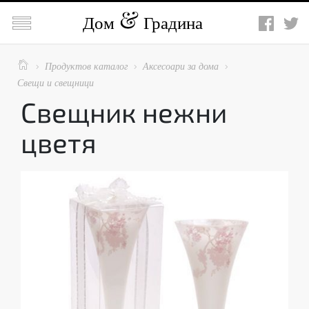

Дом
Градина

Продуктов каталог
Аксесоари за дома



Свещи и свещници
Свещник нежни
цветя