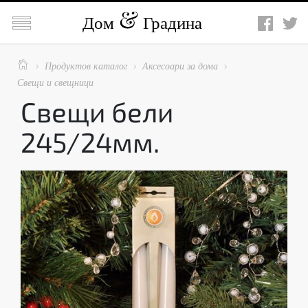

Дом
Градина

Продуктов каталог
Аксесоари за дома



Свещи и свещници
Свещи бели
245/24мм.