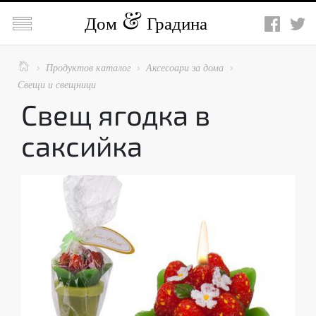

Дом
Градина

Продуктов каталог
Аксесоари за дома



Свещи и свещници
Свещ ягодка в
саксийка