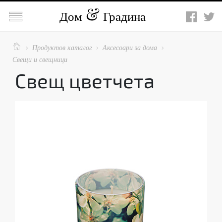

Дом
Градина

Продуктов каталог
Аксесоари за дома



Свещи и свещници
Свещ цветчета