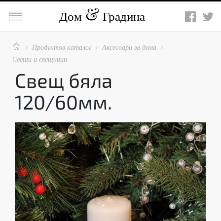

Дом
Градина

Продуктов каталог
Аксесоари за дома



Свещи и свещници
Свещ бяла
120/60мм.