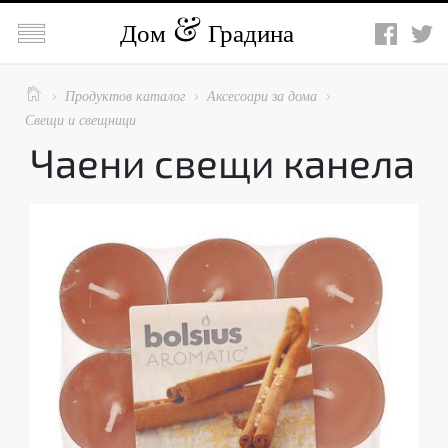

Дом
Градина

Продуктов каталог
Аксесоари за дома



Свещи и свещници
Чаени свещи канела