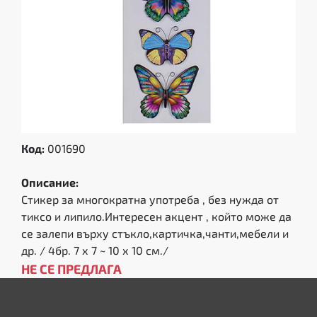
Код:
001690
Описание:
Стикер за многократна употреба , без нужда от
тиксо и липило.Интересен акцент , който може да
се залепи върху стъкло,картичка,чанти,мебели и
др. / 4бр. 7 х 7 ~ 10 х 10 см./
НЕ СЕ ПРЕДЛАГА