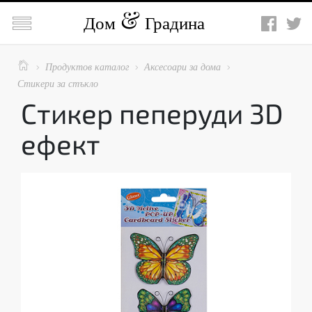

Дом
Градина

Продуктов каталог
Аксесоари за дома



Стикери за стъкло
Стикер пеперуди 3D
ефект