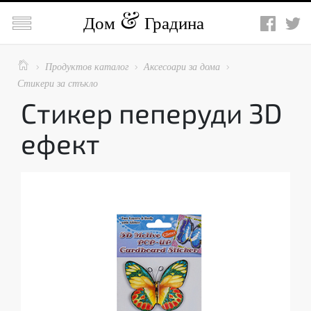

Дом
Градина

Продуктов каталог
Аксесоари за дома



Стикери за стъкло
Стикер пеперуди 3D
ефект