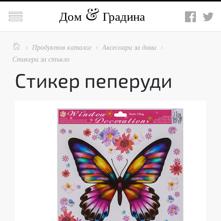

Дом
Градина

Продуктов каталог
Аксесоари за дома



Стикери за стъкло
Стикер пеперуди