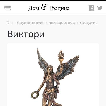

Дом
Градина

Продуктов каталог
Аксесоари за дома
Статуетки



Виктори