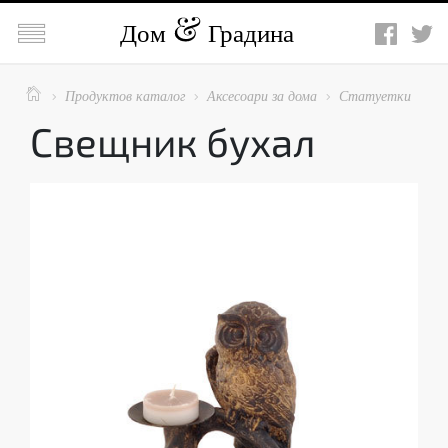

Дом
Градина

Продуктов каталог
Аксесоари за дома
Статуетки



Свещник бухал