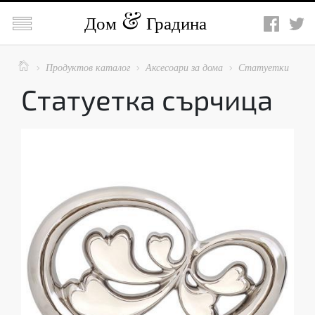

Дом
Градина

Продуктов каталог
Аксесоари за дома
Статуетки



Статуетка сърчица