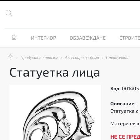


ИНТЕРИОР
ОБЗАВЕЖДАНЕ
СТРОИТЕ

Продуктов каталог
Аксесоари за дома
Статуетки



Статуетка лица
Код:
001405
Описание:
Статуетка с 
Материал: 
НЕ СЕ ПРЕ