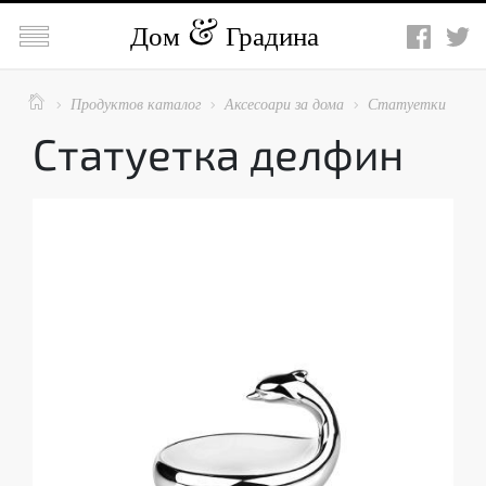

Дом
Градина

Продуктов каталог
Аксесоари за дома
Статуетки



Статуетка делфин