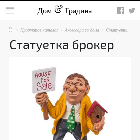

Дом
Градина

Продуктов каталог
Аксесоари за дома
Статуетки



Статуетка брокер