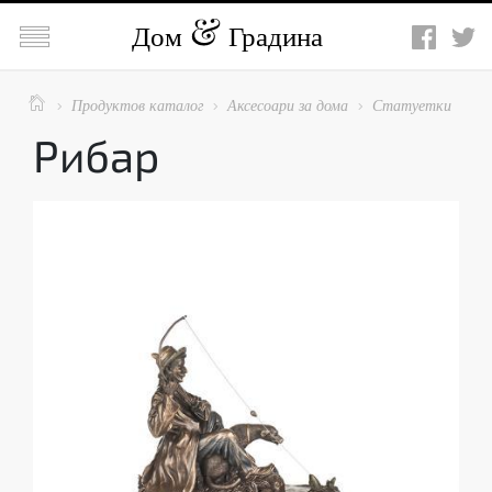

Дом
Градина

Продуктов каталог
Аксесоари за дома
Статуетки



Рибар