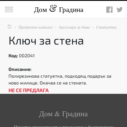

Дом
Градина

Продуктов каталог
Аксесоари за дома
Статуетки



Ключ за стена
Код:
002041
Описание:
Полирезинова статуетка, подходящ подарък за
ново жилище. Окачва се на стената.
НЕ СЕ ПРЕДЛАГА
Дом & Градина
Нашата отговорност и привилегия е да превърнем