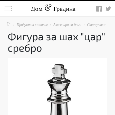

Дом
Градина

Продуктов каталог
Аксесоари за дома
Статуетки



Фигура за шах "цар"
сребро