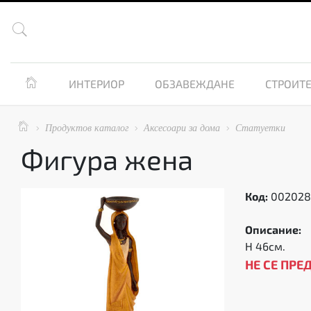


ИНТЕРИОР
ОБЗАВЕЖДАНЕ
СТРОИТЕ

Продуктов каталог
Аксесоари за дома
Статуетки



Фигура жена
Код:
00202
Описание:
H 46см.
НЕ СЕ ПРЕ