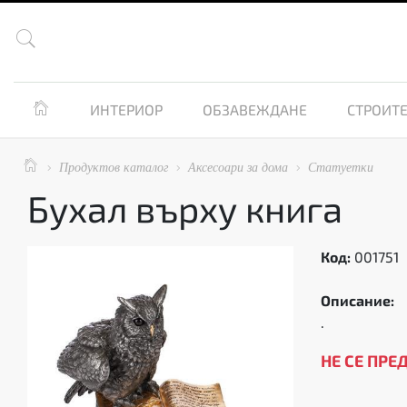


ИНТЕРИОР
ОБЗАВЕЖДАНЕ
СТРОИТЕ

Продуктов каталог
Аксесоари за дома
Статуетки



Бухал върху книга
Код:
001751
Описание:
.
НЕ СЕ ПРЕ