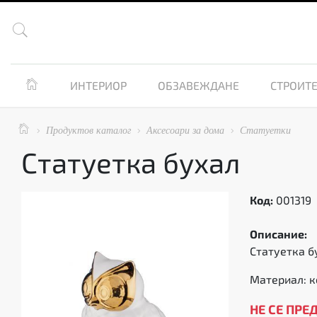


ИНТЕРИОР
ОБЗАВЕЖДАНЕ
СТРОИТЕ

Продуктов каталог
Аксесоари за дома
Статуетки



Статуетка бухал
Код:
001319
Описание:
Статуетка бу
Материал: 
НЕ СЕ ПРЕ