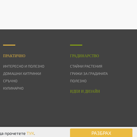
ПРАКТИЧНО
ГРАДИНАРСТВО
ИНТЕРЕСНО И ПОЛЕЗНО
СТАЙНИ РАСТЕНИЯ
ДОМАШНИ ХИТРИНКИ
ГРИЖИ ЗА ГРАДИНАТА
СРЪЧНО
ПОЛЕЗНО
КУЛИНАРНО
ИДЕИ И ДИЗАЙН
© 2026 Дом & Градина. Всички права запазени.
РАЗБРАХ
 да прочетете
ТУК
.