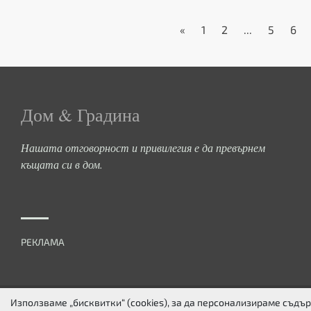
«
1
2
...
5
6
Дом & Градина
Нашата отговорност и привилегия е да превърнем
къщата си в дом.
РЕКЛАМА
Използваме „бисквитки“ (cookies), за да персонализираме съд
ЗА НАС
ПОВЕРИТЕЛНОСТ
БИСКВИТКИ
КОНТАКТИ
FACEBOOK
TW