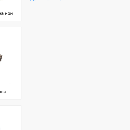
на кон
лка