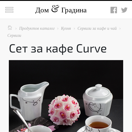

Дом
Градина

Продуктов каталог
Кухня
Сервизи за кафе и чай




Сервизи
Сет за кафе Curve