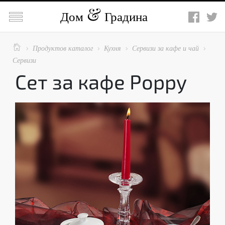

Дом
Градина

Продуктов каталог
Кухня
Сервизи за кафе и чай




Сервизи
Сет за кафе Poppy