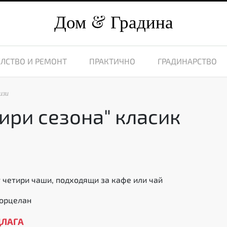
Дом
Градина
ЛСТВО И РЕМОНТ
ПРАКТИЧНО
ГРАДИНАРСТВО
изи
ири сезона" класик
7
 четири чаши, подходящи за кафе или чай
порцелан
ДЛАГА