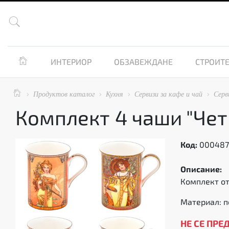


ИНТЕРИОР
ОБЗАВЕЖДАНЕ
СТРОИТЕ

Продуктов каталог
Кухня
Сервизи за кафе и чай
Серв




Комплект 4 чаши "Чет
Код:
00048
Описание:
Комплект от
Материал: 
НЕ СЕ ПРЕ